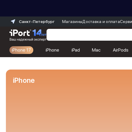
Санкт-Петербург
Магазины
Доставка и оплата
Серви
iPhone 17
iPhone
iPad
Mac
AirPods
Каталог
Dyson
Фены
iPhone
Выпрямители
Стайлеры
Пылесосы
Баннер пвз
сплит
Баннер гарантия
Баннер доставка
iPhone 17
iPhone 17