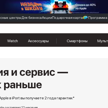
сные центры
Для бизнеса
Акции
Подарочная карта
Программа 
Watch
Аксессуары
Смартфоны
Муль
ия и сервис —
к раньше
pple в iPort вы получаете 2 года гарантии.*
ple составляет 12 месяцев.