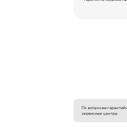
iPhone 17e
iPhone 17 Pro
iPhone 17 Pro Max
Баннер пвз
сплит
Баннер гарантия
Баннер доставка
iPhone
Баннер ПВЗ
Баннер гарантия
Баннер доставка
iPhone Air
iPhone 17
iPhone 17 Pro Max
iPhone 17 Pro
iPhone 17
iPhone 17e
По вопросам гарантийн
iPhone 16
сервисные центры.
iPhone 16 Pro Max
iPhone 16 Pro