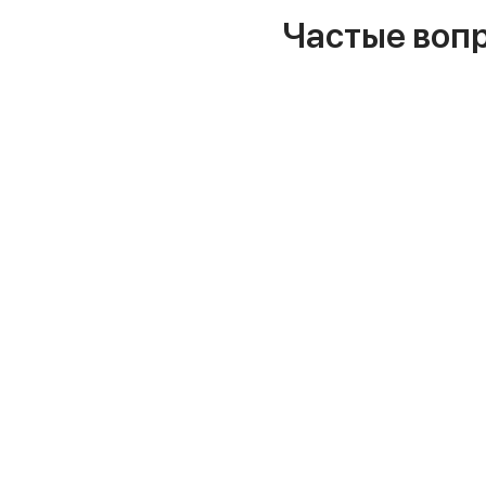
iPhone 16 Plus
Частые воп
iPhone 16
iPhone 16e
iPhone 15
iPhone 15 Pro Max
iPhone 15 Pro
iPhone 15 Plus
iPhone 15
iPhone 14
iPhone 14 Plus
iPhone 14
Объем памяти
iPhone 2048 Gb
iPhone 1024 Gb
iPhone 512 Gb
iPhone 256 Gb
iPhone 128 Gb
Аксессуары для iPhone
AirPods
Чехлы для iPhone