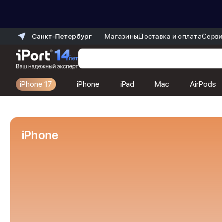
Санкт-Петербург
Магазины
Доставка и оплата
Серви
iPhone 17
iPhone
iPad
Mac
AirPods
Каталог
Dyson
Фены
iPhone
Выпрямители
Стайлеры
Пылесосы
Баннер пвз
сплит
Баннер гарантия
Баннер доставка
iPhone 17
iPhone 17