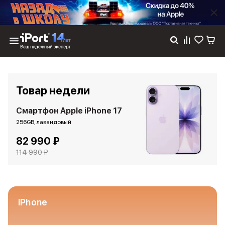
Каталог
Dyson
Фены
Товар недели
Выпрямители
Стайлеры
Смартфон Apple iPhone 17
Пылесосы
256GB, лавандовый
Баннер пвз
82 990 ₽
сплит
Баннер гарантия
114 990 ₽
Баннер доставка
iPhone 17
iPhone 17
iPhone 17e
iPhone
iPhone 17 Pro
iPhone 17 Pro Max