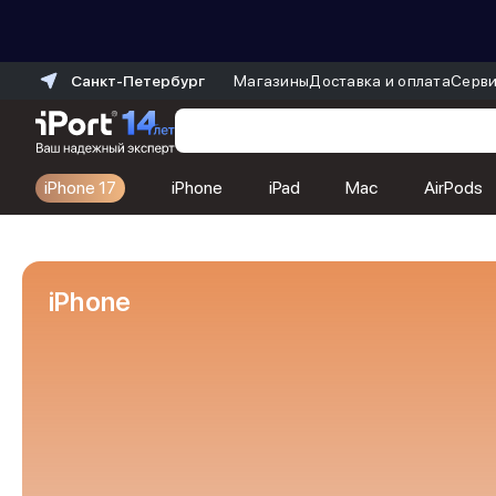
Санкт-Петербург
Магазины
Доставка и оплата
Серви
iPhone 17
iPhone
iPad
Mac
AirPods
Каталог
Dyson
Фены
iPhone
Выпрямители
Стайлеры
Пылесосы
Баннер пвз
сплит
Баннер гарантия
Баннер доставка
iPhone 17
iPhone 17