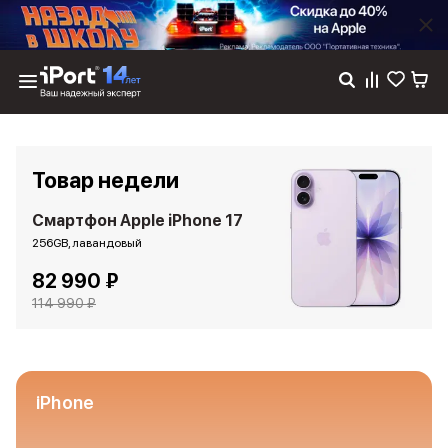
Каталог
Dyson
Фены
Товар недели
Выпрямители
Стайлеры
Смартфон Apple iPhone 17
Пылесосы
256GB, лавандовый
Баннер пвз
82 990 ₽
сплит
Баннер гарантия
114 990 ₽
Баннер доставка
iPhone 17
iPhone 17
iPhone 17e
iPhone
iPhone 17 Pro
iPhone 17 Pro Max