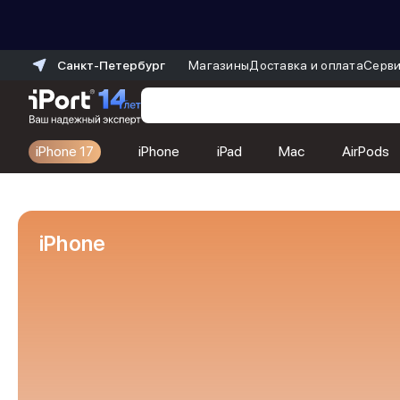
Санкт-Петербург
Магазины
Доставка и оплата
Серви
iPhone 17
iPhone
iPad
Mac
AirPods
Каталог
Dyson
Фены
iPhone
Выпрямители
Стайлеры
Пылесосы
Баннер пвз
сплит
Баннер гарантия
Баннер доставка
iPhone 17
iPhone 17