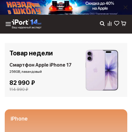
Каталог
Dyson
Фены
Товар недели
Выпрямители
Стайлеры
Смартфон Apple iPhone 17
Пылесосы
256GB, лавандовый
Баннер пвз
82 990 ₽
сплит
Баннер гарантия
114 990 ₽
Баннер доставка
iPhone 17
iPhone 17
iPhone 17e
iPhone
iPhone 17 Pro
iPhone 17 Pro Max