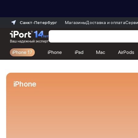
Санкт-Петербург
Магазины
Доставка и оплата
Серви
iPhone 17
iPhone
iPad
Mac
AirPods
Каталог
Dyson
Фены
iPhone
Выпрямители
Стайлеры
Пылесосы
Баннер пвз
сплит
Баннер гарантия
Баннер доставка
iPhone 17
iPhone 17