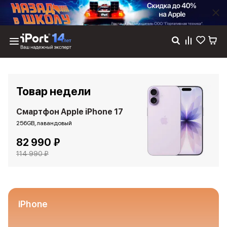
Каталог
Dyson
Фены
Товар недели
Выпрямители
Стайлеры
Смартфон Apple iPhone 17
Пылесосы
256GB, лавандовый
Баннер пвз
82 990 ₽
сплит
Баннер гарантия
114 990 ₽
Баннер доставка
iPhone 17
iPhone 17
iPhone 17e
iPhone
iPhone 17 Pro
iPhone 17 Pro Max