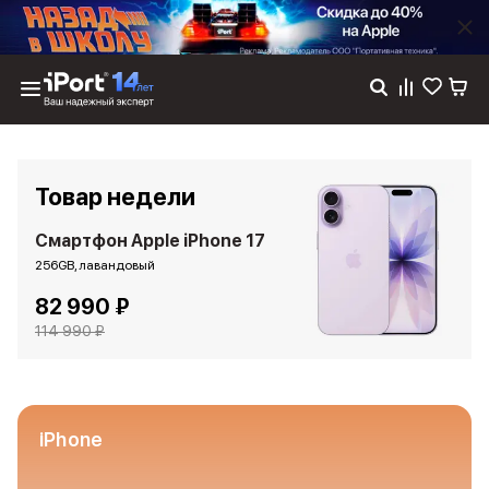
Каталог
Dyson
Фены
Товар недели
Выпрямители
Стайлеры
Смартфон Apple iPhone 17
Пылесосы
256GB, лавандовый
Баннер пвз
82 990 ₽
сплит
Баннер гарантия
114 990 ₽
Баннер доставка
iPhone 17
iPhone 17
iPhone 17e
iPhone
iPhone 17 Pro
iPhone 17 Pro Max