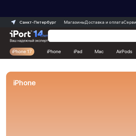
Санкт-Петербург
Магазины
Доставка и оплата
Серви
iPhone 17
iPhone
iPad
Mac
AirPods
Каталог
Dyson
Фены
iPhone
Выпрямители
Стайлеры
Пылесосы
Баннер пвз
сплит
Баннер гарантия
Баннер доставка
iPhone 17
iPhone 17