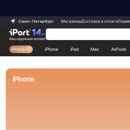
Санкт-Петербург
Магазины
Доставка и оплата
Серви
iPhone 17
iPhone
iPad
Mac
AirPods
Каталог
Dyson
Фены
iPhone
Выпрямители
Стайлеры
Пылесосы
Баннер пвз
сплит
Баннер гарантия
Баннер доставка
iPhone 17
iPhone 17