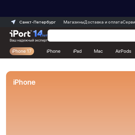
Санкт-Петербург
Магазины
Доставка и оплата
Серви
iPhone 17
iPhone
iPad
Mac
AirPods
Каталог
Dyson
Фены
iPhone
Выпрямители
Стайлеры
Пылесосы
Баннер пвз
сплит
Баннер гарантия
Баннер доставка
iPhone 17
iPhone 17