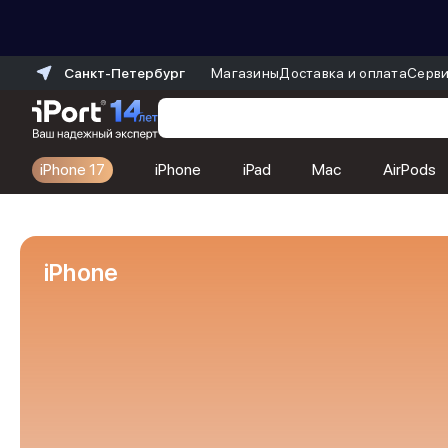
Санкт-Петербург
Магазины
Доставка и оплата
Серви
iPhone 17
iPhone
iPad
Mac
AirPods
Каталог
Dyson
Фены
iPhone
Выпрямители
Стайлеры
Пылесосы
Баннер пвз
сплит
Баннер гарантия
Баннер доставка
iPhone 17
iPhone 17