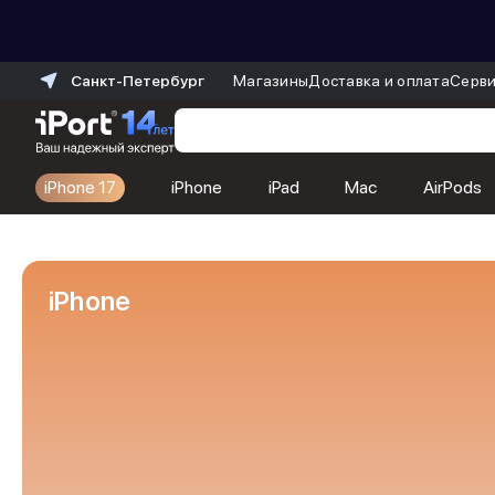
Санкт-Петербург
Магазины
Доставка и оплата
Серви
iPhone 17
iPhone
iPad
Mac
AirPods
Каталог
Dyson
Фены
iPhone
Выпрямители
Стайлеры
Пылесосы
Баннер пвз
сплит
Баннер гарантия
Баннер доставка
iPhone 17
iPhone 17