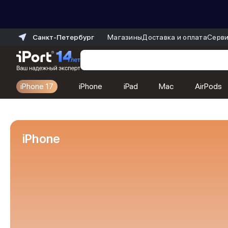
Санкт-Петербург
Магазины
Доставка и оплата
Серви
iPhone 17
iPhone
iPad
Mac
AirPods
Каталог
Dyson
Фены
iPhone
Выпрямители
Стайлеры
Пылесосы
Баннер пвз
сплит
Баннер гарантия
Баннер доставка
iPhone 17
iPhone 17