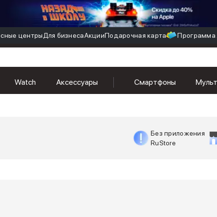
сные центры
Для бизнеса
Акции
Подарочная карта
Программа 
Watch
Аксессуары
Смартфоны
Муль
Без приложения
RuStore