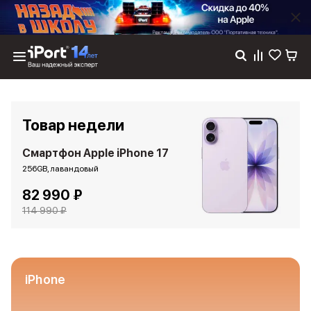
Каталог
Dyson
Фены
Товар недели
Выпрямители
Стайлеры
Смартфон Apple iPhone 17
Пылесосы
256GB, лавандовый
Баннер пвз
82 990 ₽
сплит
Баннер гарантия
114 990 ₽
Баннер доставка
iPhone 17
iPhone 17
iPhone 17e
iPhone
iPhone 17 Pro
iPhone 17 Pro Max