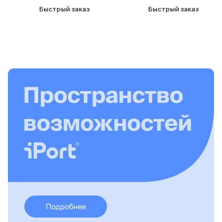
Держатели для смартфонов
Быстрый заказ
Быстрый заказ
Баннер ПВЗ
Смартфоны
Смартфоны Huawei
Складные смартфоны
Смартфоны Samsung
Аксессуары для смартфонов
USB-C кабели
Внешние аккумуляторы
Автомобильные зарядные устройства
Сетевые зарядные устройства
3D Стикеры
бренды
Huawei
Samsung
Google
Баннер ПВЗ
Баннер гарантия
Баннер доставка
Смартфоны Tecno