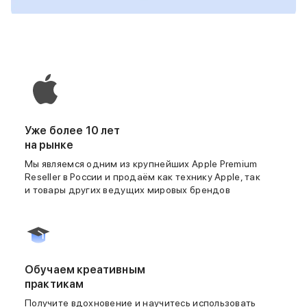
Смартфоны Motorola
Смартфоны HONOR
Смартфоны Infinix
Смартфоны Google
Мультимедиа
Наушники
Проводные наушники
Беспроводные наушники
Гарнитуры
Уже более 10 лет
Наушники с шумоподавлением
на рынке
Накладные наушники
Мы являемся одним из крупнейших Apple Premium
Акустические системы
Reseller в России и продаём как технику Apple, так
Мониторы
и товары других ведущих мировых брендов
ТВ-приставки
Микрофоны
Баннер ПВЗ
Баннер гарантия
Баннер доставка
Обучаем креативным
Популярные бренды
практикам
Apple
Marshall
Получите вдохновение и научитесь использовать