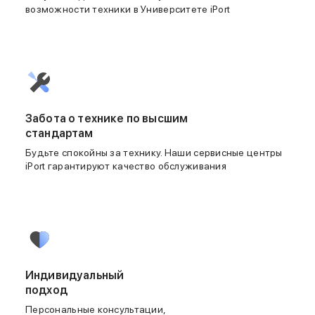
возможности техники в Университете iPort
Samsung
Sony
JBL
CMF
Anker
Техника для дома
Баннер ПВЗ
Забота о технике по высшим
Умный дом
стандартам
Пылесосы
Популярные бренды
Будьте спокойны за технику. Наши сервисные центры
Dyson
iPort гарантируют качество обслуживания
Баннер сплит
Инструменты
Баннер гарантия
Уход за одеждой
Баннер доставка
Красота и здоровье
Укладка волос
Индивидуальный
Стайлеры
подход
Выпрямители
Персональные консультации,