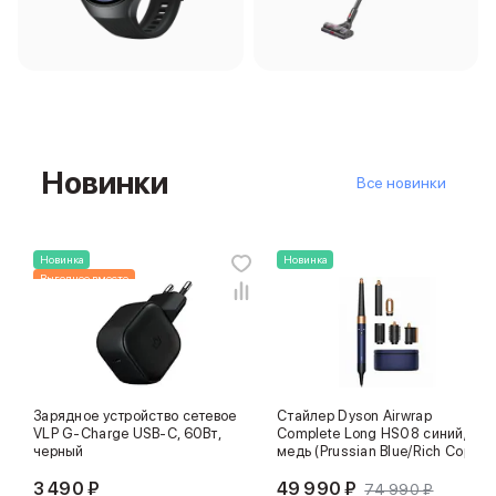
iPad 512 Gb
iPad 256 Gb
iPad 128 Gb
Аксессуары для iPad
Чехлы для iPad
Защитные стекла для iPad
Беспроводные зарядные устройства
Новинки
Сетевые зарядные устройства
Все новинки
Кабели
Внешние аккумуляторы
Клавиатуры для iPad
Новинка
Новинка
Стилусы
Выгоднее вместе
3D Стикеры
Баннер ПВЗ
Баннер гарантия
Баннер доставка
Mac
Зарядное устройство сетевое
Стайлер Dyson Airwrap
MacBook Pro
VLP G-Charge USB-C, 60Вт,
Complete Long HS08 синий/
MacBook Pro M5 Max
черный
медь (Prussian Blue/Rich Copper
MacBook Pro M5 Pro
3 490 ₽
49 990 ₽
74 990 ₽
MacBook Pro M5