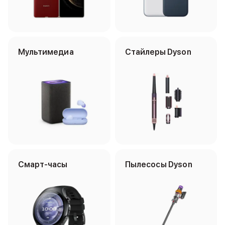
Внешние аккумуляторы
Кабели Lightning
USB-C кабели
3D Стикеры
Ремешки для смартфонов
Мультимедиа
Cтайлеры Dyson
Кардхолдеры MagSafe
iPad
iPad Pro
iPad Pro 13″
iPad Pro 11″
iPad Air
iPad Air 13″
iPad Air 11″
iPad Air 10.9″
iPad
Смарт-часы
Пылесосы Dyson
iPad 11″
iPad mini
Объем памяти iPad
iPad 2048 Gb
iPad 1024 Gb