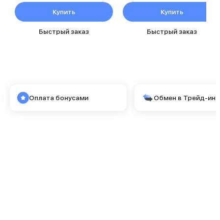
MacBook Pro M4 Max
Купить
Купить
MacBook Neo
MacBook Air
Быстрый заказ
Быстрый заказ
MacBook Air M5
MacBook Air M4
MacBook Air M3
iMac
Mac mini
Аксессуары для Mac
Оплата бонусами
Обмен в Трейд-ин
Чехлы для MacBook
Сумки и рюкзаки
Мыши
Клавиатуры
Кабели
Внешние накопители
Мультипортовые адаптеры
Карты памяти и флэш-накопители
3D Стикеры
Баннер ПВЗ
Баннер гарантия