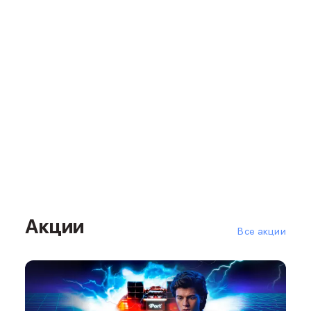
Баннер доставка
AirPods
AirPods Pro 3
AirPods 4
AirPods Max
AirPods Max 2
EarPods
Аксессуары для AirPods
Наклейки
Кабели
Чехлы для AirPods4/4 ANC
Чехлы для AirPods Pro
Чехлы для AirPods Pro 2
Чехлы для AirPods Pro 3
Акции
Беспроводные зарядные устройства
Все акции
Баннер пвз
Баннер сплит
Баннер гарантия
Баннер доставка
Watch