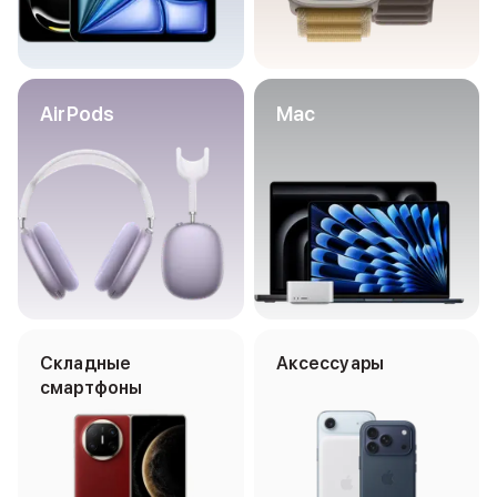
iPhone 15 Pro Max
iPhone 15 Pro
iPhone 15 Plus
iPhone 15
AirPods
Mac
iPhone 14
iPhone 14 Plus
iPhone 14
Объем памяти
iPhone 2048 Gb
iPhone 1024 Gb
iPhone 512 Gb
iPhone 256 Gb
iPhone 128 Gb
Аксессуары для iPhone
Складные
Аксессуары
AirPods
смартфоны
Чехлы для iPhone
Защитные стекла для iPhone
Держатели для смартфонов
Беспроводные зарядные устройства
Сетевые зарядные устройства