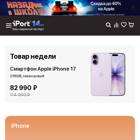
Каталог
Dyson
Фены
Товар недели
Выпрямители
Стайлеры
Смартфон Apple iPhone 17
Пылесосы
256GB, лавандовый
Баннер пвз
82 990 ₽
сплит
Баннер гарантия
114 990 ₽
Баннер доставка
iPhone 17
iPhone 17
iPhone 17e
iPhone
iPhone 17 Pro
iPhone 17 Pro Max