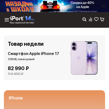
Каталог
Dyson
Фены
Товар недели
Выпрямители
Стайлеры
Смартфон Apple iPhone 17
Пылесосы
256GB, лавандовый
Баннер пвз
82 990 ₽
сплит
Баннер гарантия
114 990 ₽
Баннер доставка
iPhone 17
iPhone 17
iPhone 17e
iPhone
iPhone 17 Pro
iPhone 17 Pro Max