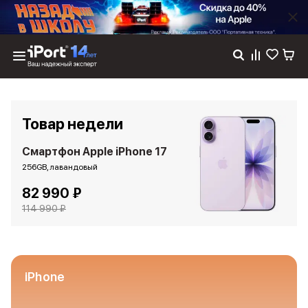
Каталог
Dyson
Фены
Товар недели
Выпрямители
Стайлеры
Смартфон Apple iPhone 17
Пылесосы
256GB, лавандовый
Баннер пвз
82 990 ₽
сплит
Баннер гарантия
114 990 ₽
Баннер доставка
iPhone 17
iPhone 17
iPhone 17e
iPhone
iPhone 17 Pro
iPhone 17 Pro Max