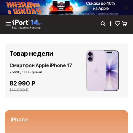
Каталог
Dyson
Фены
Товар недели
Выпрямители
Стайлеры
Смартфон Apple iPhone 17
Пылесосы
256GB, лавандовый
Баннер пвз
82 990 ₽
сплит
Баннер гарантия
114 990 ₽
Баннер доставка
iPhone 17
iPhone 17
iPhone 17e
iPhone
iPhone 17 Pro
iPhone 17 Pro Max