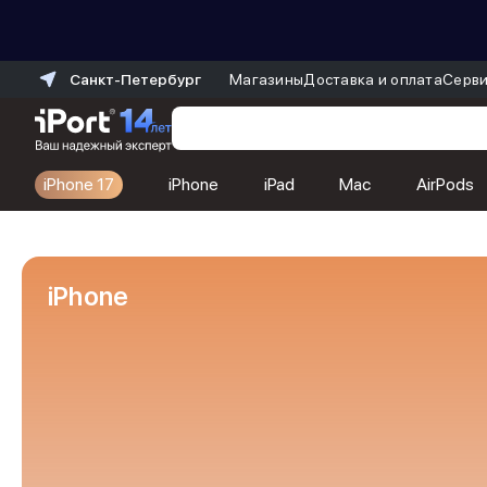
Санкт-Петербург
Магазины
Доставка и оплата
Серви
iPhone 17
iPhone
iPad
Mac
AirPods
Каталог
Dyson
Фены
iPhone
Выпрямители
Стайлеры
Пылесосы
Баннер пвз
сплит
Баннер гарантия
Баннер доставка
iPhone 17
iPhone 17