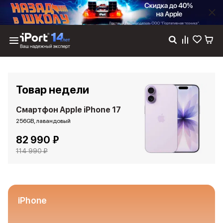
Каталог
Dyson
Фены
Товар недели
Выпрямители
Стайлеры
Смартфон Apple iPhone 17
Пылесосы
256GB, лавандовый
Баннер пвз
82 990 ₽
сплит
Баннер гарантия
114 990 ₽
Баннер доставка
iPhone 17
iPhone 17
iPhone 17e
iPhone
iPhone 17 Pro
iPhone 17 Pro Max