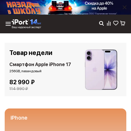
Каталог
Dyson
Фены
Товар недели
Выпрямители
Стайлеры
Смартфон Apple iPhone 17
Пылесосы
256GB, лавандовый
Баннер пвз
82 990 ₽
сплит
Баннер гарантия
114 990 ₽
Баннер доставка
iPhone 17
iPhone 17
iPhone 17e
iPhone
iPhone 17 Pro
iPhone 17 Pro Max