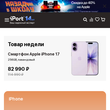
Каталог
Dyson
Фены
Товар недели
Выпрямители
Стайлеры
Смартфон Apple iPhone 17
Пылесосы
256GB, лавандовый
Баннер пвз
82 990 ₽
сплит
Баннер гарантия
114 990 ₽
Баннер доставка
iPhone 17
iPhone 17
iPhone 17e
iPhone
iPhone 17 Pro
iPhone 17 Pro Max