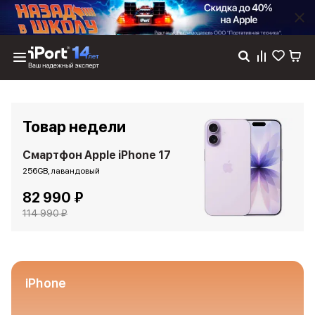
Каталог
Dyson
Фены
Товар недели
Выпрямители
Стайлеры
Смартфон Apple iPhone 17
Пылесосы
256GB, лавандовый
Баннер пвз
82 990 ₽
сплит
Баннер гарантия
114 990 ₽
Баннер доставка
iPhone 17
iPhone 17
iPhone 17e
iPhone
iPhone 17 Pro
iPhone 17 Pro Max